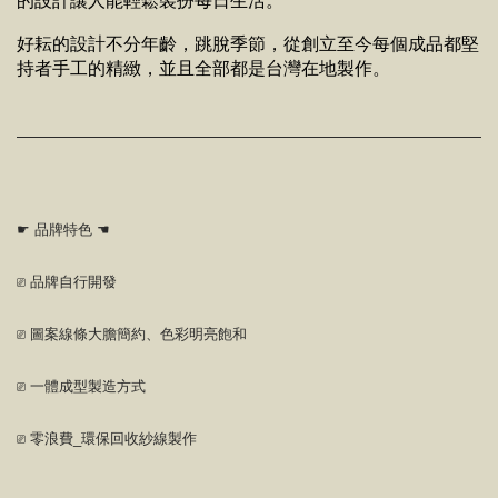
的設計讓人能輕鬆裝扮每日生活。
好耘的設計不分年齡，跳脫季節，從創立至今每個成品都堅
持者手工的精緻，並且全部都是台灣在地製作。
☛ 品牌特色 ☚
⎚ 品牌自行開發
⎚ 圖案線條大膽簡約、色彩明亮飽和
⎚ 一體成型製造方式
⎚ 零浪費_環保回收紗線製作