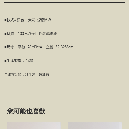
■款式&顏色：大花_深藍AW
■材質：100%環保回收聚酯纖維
■尺寸：平放_28*40cm，立體_32*32*8cm
■生產製造：台灣
＊網站訂購，訂單滿千免運費。
您可能也喜歡