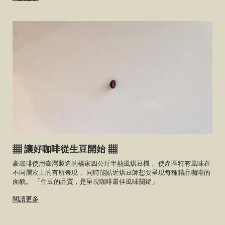
▦ 讓好咖啡從生豆開始 ▦
豪珈琲使用臺灣製造的楊家四公斤半熱風烘豆機， 使產區特有風味在
不同層次上的有所表現， 同時能貼近烘豆師想要呈現每種精品咖啡的
面貌。 「生豆的品質，是呈現咖啡最佳風味關鍵」
閱讀更多