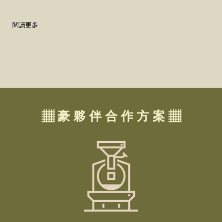
閱讀更多
▦ 豪 夥 伴 合 作 方 案 ▦