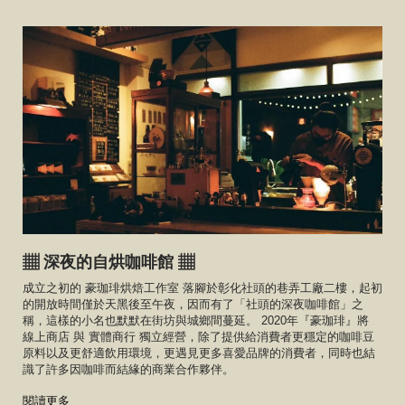
▦ 深夜的自烘咖啡館 ▦
成立之初的 豪珈琲烘焙工作室 落腳於彰化社頭的巷弄工廠二樓，起初
的開放時間僅於天黑後至午夜，因而有了「社頭的深夜咖啡館」之
稱，這樣的小名也默默在街坊與城鄉間蔓延。 2020年『豪珈琲』將
線上商店 與 實體商行 獨立經營，除了提供給消費者更穩定的咖啡豆
原料以及更舒適飲用環境，更遇見更多喜愛品牌的消費者，同時也結
識了許多因咖啡而結緣的商業合作夥伴。
閱讀更多