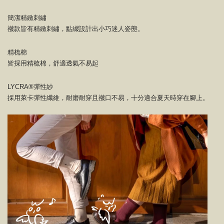
簡潔精緻刺繡
襪款皆有精緻刺繡，點綴設計出小巧迷人姿態。
精梳棉
皆採用精梳棉，舒適透氣不易起
LYCRA®彈性紗
採用萊卡彈性纖維，耐磨耐穿且襪口不易，十分適合夏天時穿在腳上。