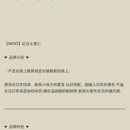
【WOiO】紅豆＆薏仁
☛ 品牌介紹 ☚
「不是在路上觀察就是在被觀察的路上」
擅長在日常找尋、創造小地方的驚喜 以好搭配、能融入日常的選色 不論
生活日常或是旅程休憩 總在這細微的動靜裡 創造出都市生活的儀式感。
☛ 品牌特色 ☚