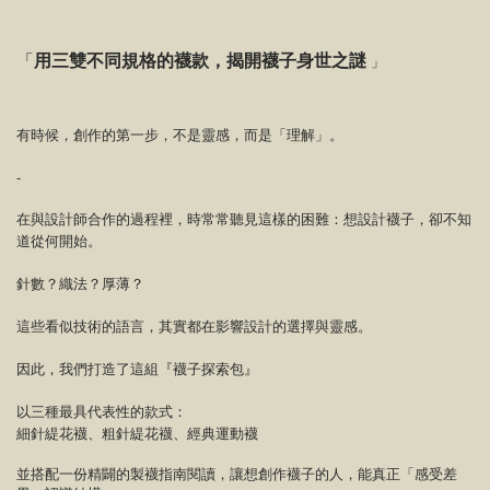
「
用三雙不同規格的襪款，揭開襪子身世之謎
」
有時候，創作的第一步，不是靈感，而是「理解」。
-
在與設計師合作的過程裡，時常常聽見這樣的困難：想設計襪子，卻不知
道從何開始。
針數？織法？厚薄？
這些看似技術的語言，其實都在影響設計的選擇與靈感。
因此，我們打造了這組『襪子探索包』
以三種最具代表性的款式：
細針緹花襪、粗針緹花襪、經典運動襪
並搭配一份精闢的製襪指南閱讀，讓想創作襪子的人，能真正「感受差