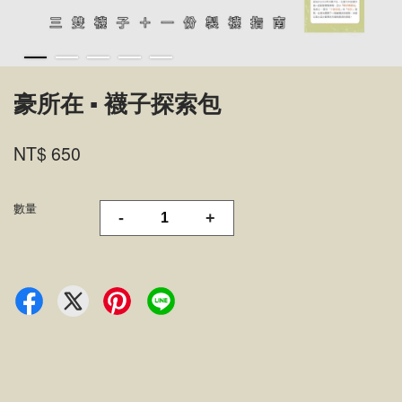
豪所在 ▪ 襪子探索包
NT$ 650
數量
-
+