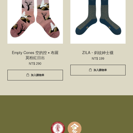
Empty Cones 空的控 ▪ 布羅
ZILA・斜紋紳士襪
莫粉紅日出
NT$ 199
NT$ 290
加入購物車
加入購物車