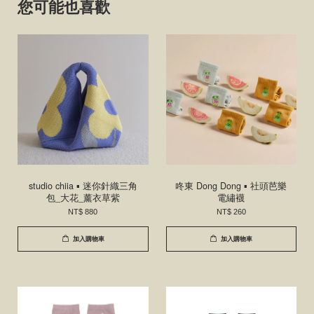
您可能也喜歡
studio chiia ▪ 迷你針織三角
咚東 Dong Dong ▪ 社頭芭樂
包_大花_薰衣草紫
電繡襪
NT$ 880
NT$ 260
加入購物車
加入購物車