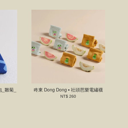
角包_雛菊_
咚東 Dong Dong ▪ 社頭芭樂電繡襪
NT$ 260