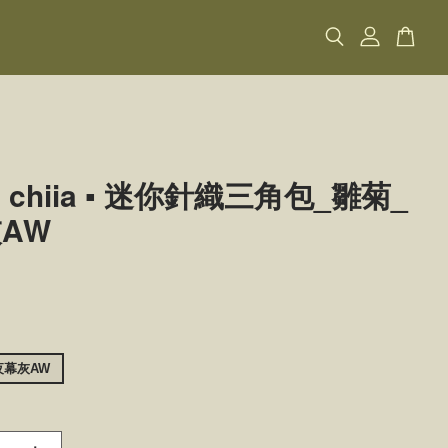
io chiia ▪ 迷你針織三角包_雛菊_
AW
夜幕灰AW