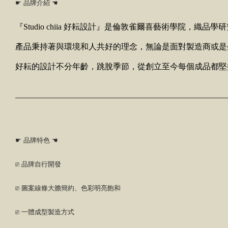
☛ 品牌介紹 ☚
『Studio chiia 好耘設計』是倫敦雀爾喜藝術學院，織品
產品秉持著與環境和人共好的理念，無論是面對製造商或是
好耘的設計不分年齡，跳脫季節，從創立至今每個成品都堅
☛ 品牌特色 ☚
⎚ 品牌自行開發
⎚ 圖案線條大膽簡約、色彩明亮飽和
⎚ 一體成型製造方式