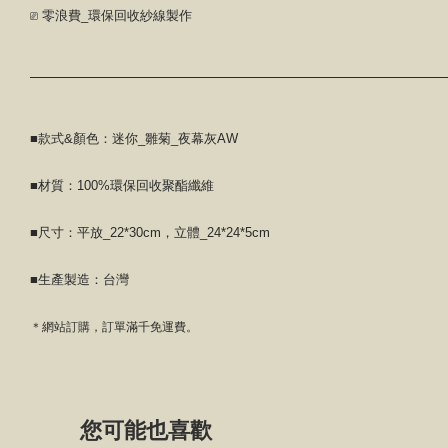
⎚ 零浪費_環保回收紗線製作
■款式&顏色：迷你_雛菊_夜幕灰AW
■材質：100%環保回收聚酯纖維
■尺寸：平放_22*30cm，立體_24*24*5cm
■生產製造：台灣
＊網站訂購，訂單滿千免運費。
您可能也喜歡