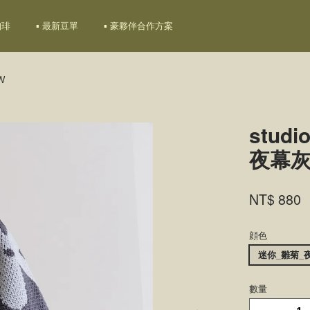
珈琲
▪ 最新豆單
▪ 豪夥伴合作方案
W
您的購物車目前還是空的。
stud
夜幕灰
繼續購物
NT$ 880
顔色
迷你_雛菊_
數量