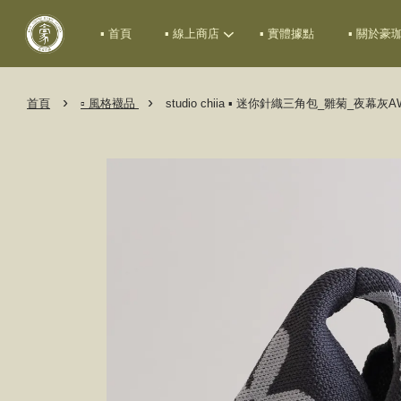
▪ 首頁
▪ 線上商店
▪ 實體據點
▪ 關於豪
›
›
首頁
▫ 風格襪品
studio chiia ▪ 迷你針織三角包_雛菊_夜幕灰A