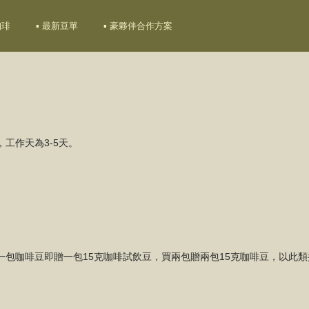
珈琲
▪ 最新豆單
▪ 豪夥伴合作方案
您的購物車目前還是空的。
工作天為3-5天。
繼續購物
。
包咖啡豆即贈一包15克咖啡試飲豆，買兩包贈兩包15克咖啡豆，以此類