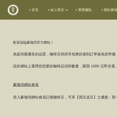
▪ 首頁
▪ 線上商店
▪ 實體據點
▪ 關於豪
歡迎蒞臨豪珈琲官方網站！
為提供最優良的品質，咖啡豆與掛耳包將於接到訂單後為您準備，
請於網站上選擇您想要的咖啡品項與數量，購買 1000 元即含運
豪珈琲網站會員
登入豪珈琲網站會員訂購咖啡豆，可享【買豆送豆】之優惠：買一