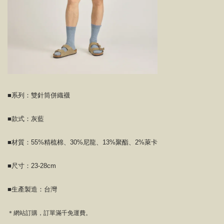
■系列：雙針筒併織襪
■款式：灰藍
■材質：55%精梳棉、30%尼龍、13%聚酯、2%萊卡
■尺寸：23-28cm
■生產製造：台灣
＊網站訂購，訂單滿千免運費。