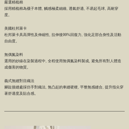
嚴選精梳棉
採用精梳棉為襪子本體, 觸感極柔細緻, 透氣舒適, 不易起毛球, 高耐穿
度。
美國杜邦萊卡
杜邦萊卡具高彈性及伸縮性, 拉伸後99%回復力, 強化足部合身性及活動
自由度。
無偶氮染料
選用的紗線在染製過程中, 全程使用無偶氮染料製成, 避免所有對人體造
成傷害的物質。
義式無縫對目織法
腳趾接縫處採仿手對織法, 無凸起的車縫硬梗, 平整無感縫合, 提升指尖穿
著舒適度及貼合感。