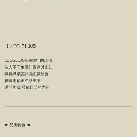
【LUCGLE】灰藍
LUCGLE為每個前行的步伐
注入不同角度的靈魂與光芒
獨特織襪設計與細膩配色
創造更多細節與美感
邁開步伐 釋放自己的光芒
☛ 品牌特色 ☚