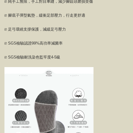
⎚ 純手工無痕，手工對目車縫，減少腳趾頭磨損受傷
⎚ 腳底子彈型氣墊，緩衝足部壓力，行走更舒適
⎚ 足弓環繞支撐保護，減緩足弓壓力
⎚ SGS檢驗認證99%高功率減菌率
⎚ SGS檢驗耐洗染色監牢度4-5級