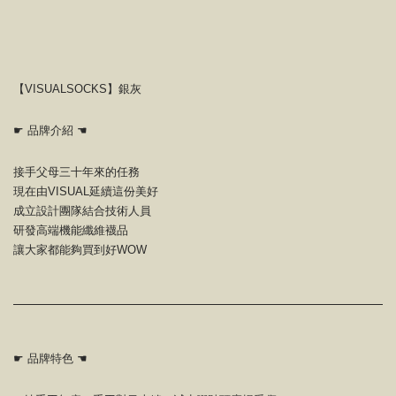
【VISUALSOCKS】銀灰
☛ 品牌介紹 ☚
接手父母三十年來的任務
現在由VISUAL延續這份美好
成立設計團隊結合技術人員
研發高端機能纖維襪品
讓大家都能夠買到好WOW
☛ 品牌特色 ☚