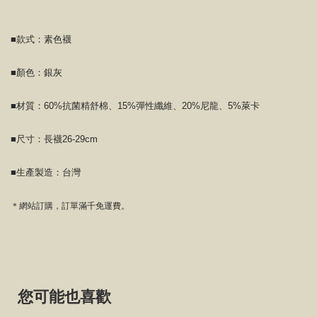
■款式：素色襪
■顏色：銀灰
■材質：60%抗菌精舒棉、15%彈性纖維、20%尼龍、5%萊卡
■尺寸：長襪26-29cm
■生產製造：台灣
＊網站訂購，訂單滿千免運費。
您可能也喜歡