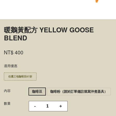
暖鵝黃配方 YELLOW GOOSE
BLEND
NT$ 400
適用優惠
任選三包咖啡豆87折
內容
咖啡豆
咖啡粉（請於訂單備註填寫沖煮器具）
數量
-
+